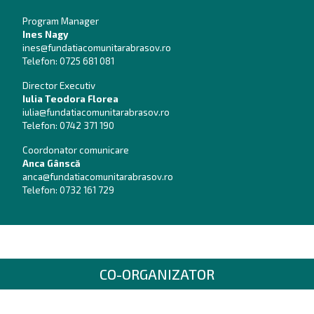
Program Manager
Ines Nagy
ines@fundatiacomunitarabrasov.ro
Telefon:
0725 681 081
Director Executiv
Iulia Teodora Florea
iulia@fundatiacomunitarabrasov.ro
Telefon:
0742 371 190
Coordonator comunicare
Anca Gânscă
anca@fundatiacomunitarabrasov.ro
Telefon:
0732 161 729
CO-ORGANIZATOR