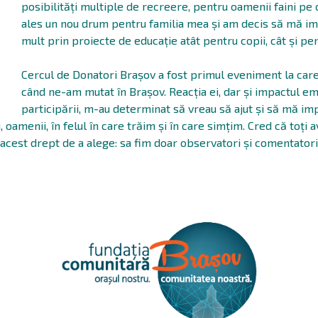
posibilități multiple de recreere, pentru oamenii faini pe c
ales un nou drum pentru familia mea și am decis să mă imp
mult prin proiecte de educație atât pentru copii, cât și pen
Cercul de Donatori Brașov a fost primul eveniment la car
când ne-am mutat în Brașov. Reacția ei, dar și impactul em
participării, m-au determinat să vreau să ajut și să mă im
amenii, în felul în care trăim și în care simțim. Cred că toți 
acest drept de a alege: sa fim doar observatori și comentator