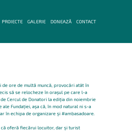
PROIECTE
GALERIE
DONEAZĂ
CONTACT
i de ore de multă muncă, provocări atât în
decis să se relocheze în orașul pe care l-a
c de Cercul de Donatori la ediția din noiembrie
te ale Fundației, așa că, în mod natural ni s-a
luntar în echipa de organizare și #ambasadoare.
ă oferă fiecărui locuitor, dar și turist