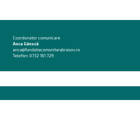
Coordonator comunicare
Anca Gânscă
anca@fundatiacomunitarabrasov.ro
Telefon:
0732 161 729